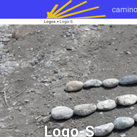
camino
Logos >
Logo-S
Logo-S