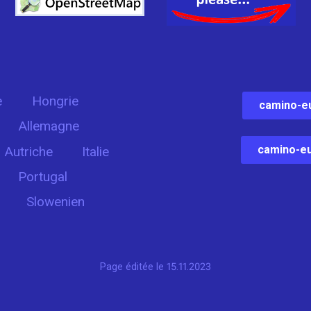
e
Hongrie
camino-e
Allemagne
camino-eu
Autriche
Italie
Portugal
Slowenien
Page éditée le 15.11.2023