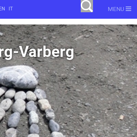
MENU
EN
IT
org-Varberg