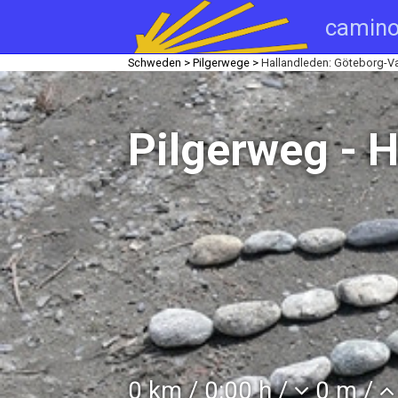
camino
Schweden >
Pilgerwege >
Hallandleden: Göteborg-V
Pilgerweg - 
0 km / 0:00 h /
0 m /