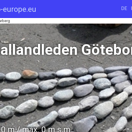
-europe.eu
DE
arberg
Hallandleden Göteb
0 m / max. 0 m.s.m